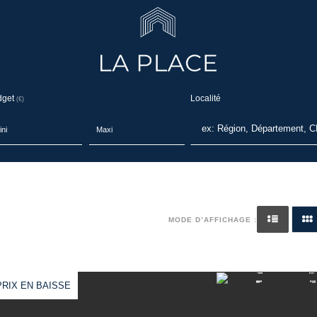
dget
Localité
(€)
MODE D’AFFICHAGE :
PRIX EN BAISSE