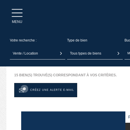
MENU
Votre recherche :
Type de bien
Bu
Vente / Location
Tous types de biens
15
BIEN(S) TROUVÉ(S) CORRESPONDANT À VOS CRITÈRES.
CRÉEZ UNE ALERTE E-MAIL