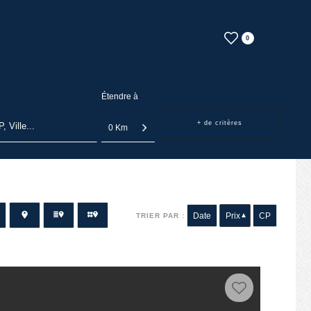
0
Étendre à
+ de critères
0 Km
Date
Prix
CP
TRIER PAR :