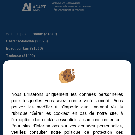
Logiciel de transaction
Création site internet immobilier
Référencement immobilier
Saint-sulpice-la-pointe (81370)
Castanet-tolosan (31320)
Buzet-sur-tarn (31660)
Toulouse (31400)
Longages (31410)
Lacroix-falgarde (31120)
Bessieres (31660)
Graulhet (81300)
L'union (31240)
Nous utiliserons uniquement les données personnelles
Tout savoir sur l’immobilier à Toulouse
pour lesquelles vous avez donné votre accord. Vous
L’immobilier à Vigoulet-Auzil
pouvez les modifier à n'importe quel moment via la
Faites appel à un chasseur immobilier
rubrique "Gérer les cookies" en bas de notre site, à
Vivre autour de Toulouse
l'exception des cookies essentiels à son fonctionnement.
Les quartiers de Toulouse
Pour plus d'informations sur vos données personnelles,
L’immobilier à Vieille-Toulouse
Les maisons au Golf de Palmola
veuillez consulter
notre politique de protection des