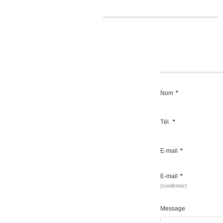
Nom
*
Tél.
*
E-mail
*
E-mail
*
(confirmer)
Message