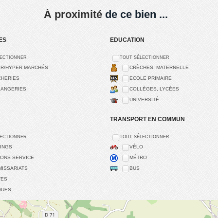
À proximité
de ce bien ...
ES
EDUCATION
LECTIONNER
TOUT SÉLECTIONNER
R/HYPER MARCHÉS
CRÈCHES, MATERNELLE
HERIES
ECOLE PRIMAIRE
ANGERIES
COLLÈGES, LYCÉES
UNIVERSITÉ
TRANSPORT EN COMMUN
LECTIONNER
TOUT SÉLECTIONNER
INGS
VÉLO
IONS SERVICE
MÉTRO
ISSARIATS
BUS
TES
QUES