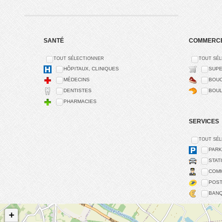
SANTÉ
COMMERC
TOUT SÉLECTIONNER
TOUT SÉ
HÔPITAUX, CLINIQUES
SUPE
MÉDECINS
BOUC
DENTISTES
BOUL
PHARMACIES
SERVICES
TOUT SÉ
PARK
STAT
COMM
POS
BAN
+