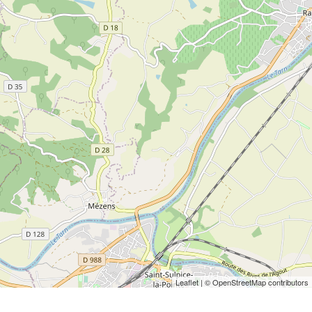
Leaflet
| © OpenStreetMap contributors