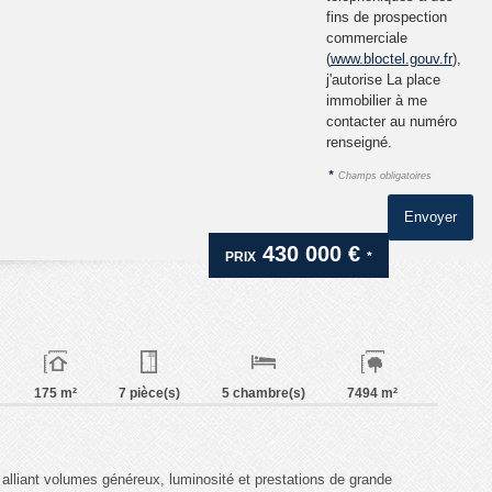
fins de prospection
commerciale
(
www.bloctel.gouv.fr
),
j'autorise La place
immobilier à me
contacter au numéro
renseigné.
*
Champs obligatoires
430 000 €
PRIX
*
175 m²
7 pièce(s)
5 chambre(s)
7494 m²
 alliant volumes généreux, luminosité et prestations de grande