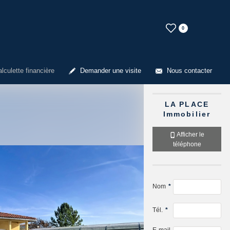
0
lculette financière
Demander une visite
Nous contacter
LA PLACE
Immobilier
Afficher le
téléphone
Nom
*
Tél.
*
E-mail