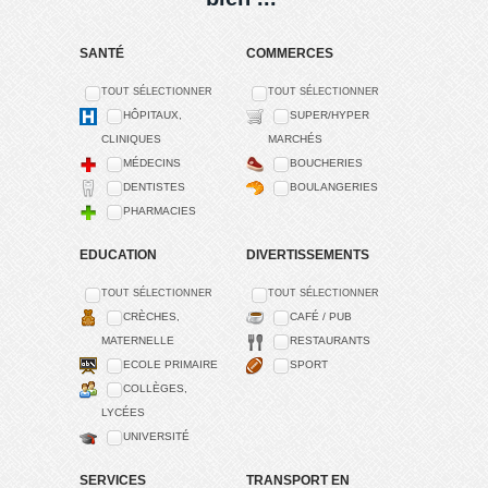
SANTÉ
COMMERCES
TOUT SÉLECTIONNER
TOUT SÉLECTIONNER
HÔPITAUX,
SUPER/HYPER
CLINIQUES
MARCHÉS
MÉDECINS
BOUCHERIES
DENTISTES
BOULANGERIES
PHARMACIES
EDUCATION
DIVERTISSEMENTS
TOUT SÉLECTIONNER
TOUT SÉLECTIONNER
CRÈCHES,
CAFÉ / PUB
MATERNELLE
RESTAURANTS
ECOLE PRIMAIRE
SPORT
COLLÈGES,
LYCÉES
UNIVERSITÉ
SERVICES
TRANSPORT EN