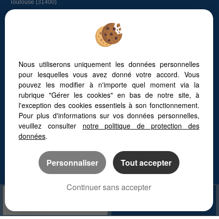
Toulouse (31400)
Longages (31410)
Lacroix-falgarde (31120)
Bessieres (31660)
Graulhet (81300)
L'union (31240)
Nous utiliserons uniquement les données personnelles
Tout savoir sur l’immobilier à Toulouse
pour lesquelles vous avez donné votre accord. Vous
L’immobilier à Vigoulet-Auzil
pouvez les modifier à n'importe quel moment via la
Faites appel à un chasseur immobilier
rubrique "Gérer les cookies" en bas de notre site, à
Vivre autour de Toulouse
l'exception des cookies essentiels à son fonctionnement.
Les quartiers de Toulouse
Pour plus d'informations sur vos données personnelles,
L’immobilier à Vieille-Toulouse
Les maisons au Golf de Palmola
veuillez consulter
notre politique de protection des
données
.
Personnaliser
Tout accepter
Continuer sans accepter
APPELER
NOUS CONTACTER