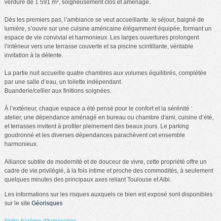
verdure de 1 591 m², soigneusement clos et aménagé.
Dès les premiers pas, l’ambiance se veut accueillante. le séjour, baigné de
lumière, s’ouvre sur une cuisine américaine élégamment équipée, formant un
espace de vie convivial et harmonieux. Les larges ouvertures prolongent
l’intérieur vers une terrasse couverte et sa piscine scintillante, véritable
invitation à la détente.
La partie nuit accueille quatre chambres aux volumes équilibrés, complétée
par une salle d’eau, un toilette indépendant.
Buanderie/cellier aux finitions soignées.
À l’extérieur, chaque espace a été pensé pour le confort et la sérénité :
atelier, une dépendance aménagé en bureau ou chambre d'ami, cuisine d’été,
et terrasses invitent à profiter pleinement des beaux jours. Le parking
goudronné et les diverses dépendances parachèvent cet ensemble
harmonieux.
Alliance subtile de modernité et de douceur de vivre, cette propriété offre un
cadre de vie privilégié, à la fois intime et proche des commodités, à seulement
quelques minutes des principaux axes reliant Toulouse et Albi.
Les informations sur les risques auxquels ce bien est exposé sont disponibles
sur le site
Géorisques