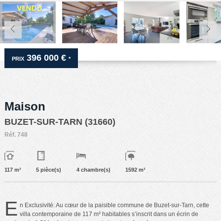
396 000 €
PRIX
*
Maison
BUZET-SUR-TARN (31660)
Réf.
748
117 m²
5 pièce(s)
4 chambre(s)
1592 m²
E
n Exclusivité: Au cœur de la paisible commune de Buzet-sur-Tarn, cette
villa contemporaine de 117 m² habitables s’inscrit dans un écrin de