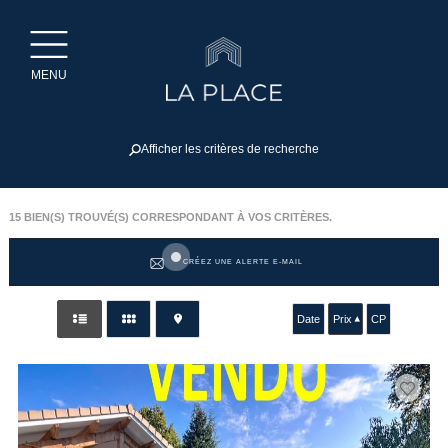
MENU
Afficher les critères de recherche
15
BIEN(S) TROUVÉ(S) CORRESPONDANT À VOS CRITÈRES.
CRÉEZ UNE ALERTE E-MAIL
Date
Prix
CP