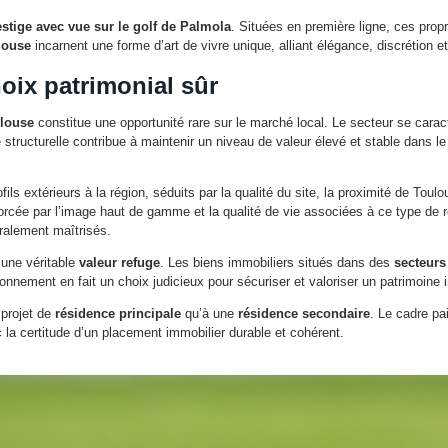
stige avec vue sur le golf de Palmola
. Situées en première ligne, ces prop
louse
incarnent une forme d’art de vivre unique, alliant élégance, discrétion et
hoix patrimonial sûr
ulouse
constitue une opportunité rare sur le marché local. Le secteur se carac
té structurelle contribue à maintenir un niveau de valeur élevé et stable dans
s extérieurs à la région, séduits par la qualité du site, la proximité de Tou
nforcée par l’image haut de gamme et la qualité de vie associées à ce type de
ralement maîtrisés.
 une véritable
valeur refuge
. Les biens immobiliers situés dans des
secteur
ionnement en fait un choix judicieux pour sécuriser et valoriser un patrimoine 
 projet de
résidence principale
qu’à une
résidence secondaire
. Le cadre pai
 la certitude d’un placement immobilier durable et cohérent.