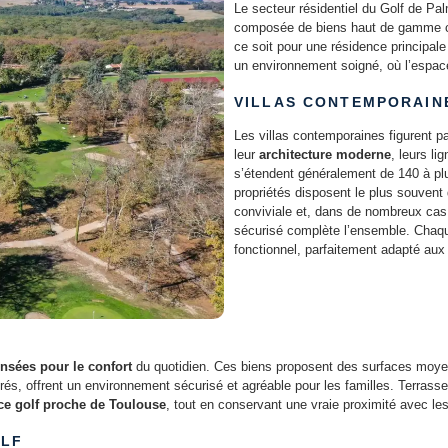
Le secteur résidentiel du Golf de Pa
composée de biens haut de gamme co
ce soit pour une résidence principa
un environnement soigné, où l’espace,
VILLAS CONTEMPORAIN
Les villas contemporaines figurent p
leur
architecture moderne
, leurs li
s’étendent généralement de 140 à p
propriétés disposent le plus souvent 
conviviale et, dans de nombreux cas
sécurisé complète l’ensemble. Cha
fonctionnel, parfaitement adapté aux
nsées pour le confort
du quotidien. Ces biens proposent des surfaces moyen
borés, offrent un environnement sécurisé et agréable pour les familles. Terr
ce golf proche de Toulouse
, tout en conservant une vraie proximité avec le
OLF