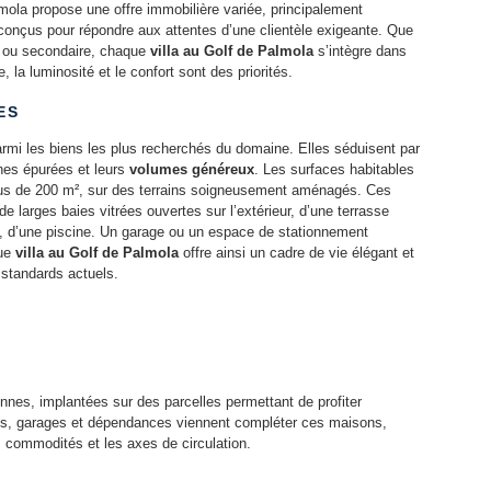
lmola propose une offre immobilière variée, principalement
nçus pour répondre aux attentes d’une clientèle exigeante. Que
le ou secondaire, chaque
villa au Golf de Palmola
s’intègre dans
 la luminosité et le confort sont des priorités.
ES
armi les biens les plus recherchés du domaine. Elles séduisent par
gnes épurées et leurs
volumes généreux
. Les surfaces habitables
lus de 200 m², sur des terrains soigneusement aménagés. Ces
de larges baies vitrées ouvertes sur l’extérieur, d’une terrasse
, d’une piscine. Un garage ou un espace de stationnement
que
villa au Golf de Palmola
offre ainsi un cadre de vie élégant et
 standards actuels.
nes, implantées sur des parcelles permettant de profiter
asses, garages et dépendances viennent compléter ces maisons,
s commodités et les axes de circulation.