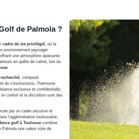
Golf de Palmola ?
un
cadre de vie privilégié
, où la
’un environnement paysager
offrant une atmosphère apaisante
éreurs en quête de calme, loin du
ouse
.
l recherché
, composé
ité de constructions, l’harmonie
mbiance exclusive et confidentielle.
le confort et la discrétion sont des
orcée par un cadre sécurisé et
ans l’agglomération toulousaine,
dence golf à Toulouse
combine
 de Palmola une valeur sûre de