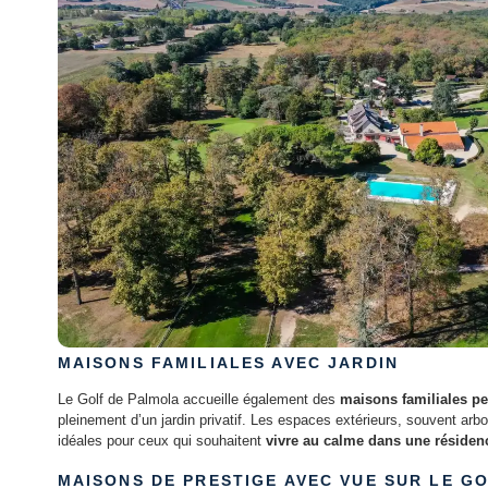
MAISONS FAMILIALES AVEC JARDIN
Le Golf de Palmola accueille également des
maisons familiales pe
pleinement d’un jardin privatif. Les espaces extérieurs, souvent ar
idéales pour ceux qui souhaitent
vivre au calme dans une résiden
MAISONS DE PRESTIGE AVEC VUE SUR LE G