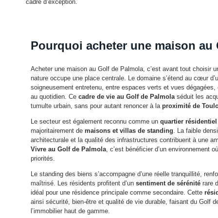
cadre d’exception.
Pourquoi acheter une maison au 
Acheter une maison au Golf de Palmola, c’est avant tout choisir 
nature occupe une place centrale. Le domaine s’étend au cœur d
soigneusement entretenu, entre espaces verts et vues dégagées, 
au quotidien. Ce
cadre de vie au Golf de Palmola
séduit les acqu
tumulte urbain, sans pour autant renoncer à la
proximité de Toul
Le secteur est également reconnu comme un
quartier résidentie
majoritairement de
maisons et villas de standing
. La faible dens
architecturale et la qualité des infrastructures contribuent à une a
Vivre au Golf de Palmola
, c’est bénéficier d’un environnement où 
priorités.
Le standing des biens s’accompagne d’une réelle tranquillité, renf
maîtrisé. Les résidents profitent d’un
sentiment de sérénité
rare d
idéal pour une résidence principale comme secondaire. Cette
rési
ainsi sécurité, bien-être et qualité de vie durable, faisant du Golf
l’immobilier haut de gamme.