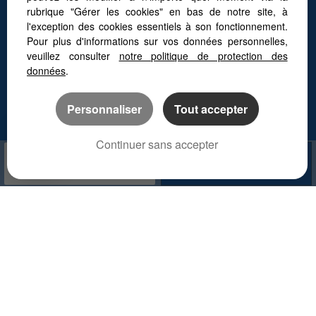
Faites appel à un chasseur immobilier
rubrique "Gérer les cookies" en bas de notre site, à
Vivre autour de Toulouse
l'exception des cookies essentiels à son fonctionnement.
Les quartiers de Toulouse
Pour plus d'informations sur vos données personnelles,
L’immobilier à Vieille-Toulouse
Les maisons au Golf de Palmola
veuillez consulter
notre politique de protection des
données
.
Personnaliser
Tout accepter
Continuer sans accepter
APPELER
NOUS CONTACTER