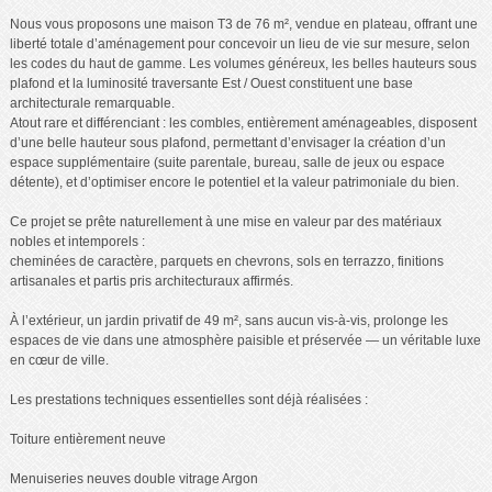
Nous vous proposons une maison T3 de 76 m², vendue en plateau, offrant une
liberté totale d’aménagement pour concevoir un lieu de vie sur mesure, selon
les codes du haut de gamme. Les volumes généreux, les belles hauteurs sous
plafond et la luminosité traversante Est / Ouest constituent une base
architecturale remarquable.
Atout rare et différenciant : les combles, entièrement aménageables, disposent
d’une belle hauteur sous plafond, permettant d’envisager la création d’un
espace supplémentaire (suite parentale, bureau, salle de jeux ou espace
détente), et d’optimiser encore le potentiel et la valeur patrimoniale du bien.
Ce projet se prête naturellement à une mise en valeur par des matériaux
nobles et intemporels :
cheminées de caractère, parquets en chevrons, sols en terrazzo, finitions
artisanales et partis pris architecturaux affirmés.
À l’extérieur, un jardin privatif de 49 m², sans aucun vis-à-vis, prolonge les
espaces de vie dans une atmosphère paisible et préservée — un véritable luxe
en cœur de ville.
Les prestations techniques essentielles sont déjà réalisées :
Toiture entièrement neuve
Menuiseries neuves double vitrage Argon