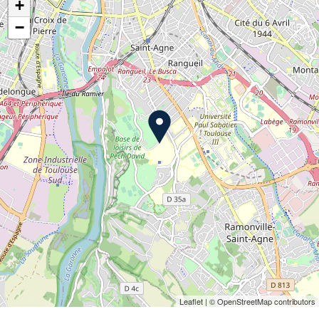
+
−
Leaflet
| © OpenStreetMap contributors