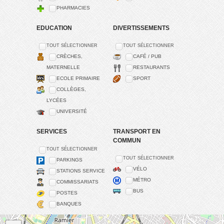
PHARMACIES
EDUCATION
DIVERTISSEMENTS
TOUT SÉLECTIONNER
TOUT SÉLECTIONNER
CRÈCHES,
CAFÉ / PUB
MATERNELLE
RESTAURANTS
ECOLE PRIMAIRE
SPORT
COLLÈGES,
LYCÉES
UNIVERSITÉ
SERVICES
TRANSPORT EN
COMMUN
TOUT SÉLECTIONNER
TOUT SÉLECTIONNER
PARKINGS
VÉLO
STATIONS SERVICE
MÉTRO
COMMISSARIATS
BUS
POSTES
BANQUES