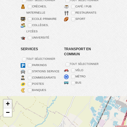
TOUT SÉLECTIONNER
TOUT SÉLECTIONNER
CRÈCHES,
CAFÉ / PUB
MATERNELLE
RESTAURANTS
ECOLE PRIMAIRE
SPORT
COLLÈGES,
LYCÉES
UNIVERSITÉ
SERVICES
TRANSPORT EN
COMMUN
TOUT SÉLECTIONNER
TOUT SÉLECTIONNER
PARKINGS
VÉLO
STATIONS SERVICE
MÉTRO
COMMISSARIATS
BUS
POSTES
BANQUES
+
−