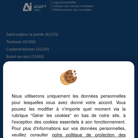
Logiciel immobilier
Création site internet immobilier
Référencement site immobilier
Saint-sulpice-la-pointe (81370)
Toulouse (31400)
Castanet-tolosan (31320)
Buzet-sur-tarn (31660)
L'union (31240)
Longages (31410)
Lacroix-falgarde (31120)
Bessieres (31660)
Graulhet (81300)
Nous utiliserons uniquement les données personnelles
Tout savoir sur l’immobilier à Toulouse
pour lesquelles vous avez donné votre accord. Vous
L’immobilier à Vigoulet-Auzil
pouvez les modifier à n'importe quel moment via la
Faites appel à un chasseur immobilier
rubrique "Gérer les cookies" en bas de notre site, à
Vivre autour de Toulouse
l'exception des cookies essentiels à son fonctionnement.
Les quartiers de Toulouse
Pour plus d'informations sur vos données personnelles,
L’immobilier à Vieille-Toulouse
Les maisons au Golf de Palmola
veuillez consulter
notre politique de protection des