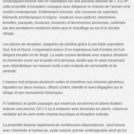
Développant environ 440 m² habitables sur une parcelle arborée de 1 312 m²,
cette propriété d’exception conjugue avec élégance le charme de l’ancien et le
confort contemporain. Entièrement rénovée, elle conserve de superbes
éléments architecturaux d’origine : hauteurs sous plafond, cheminées,
tomettes, parquets, moulures, boiseries et ferronneries anciennes, sublimés
par des prestations modernes telles que le chauffage au sol et le double
vitrage.
Les pièces de réception, baignées de lumière grâce à une triple exposition
Sud, Est et Ouest, s’organisent autour d’un majestueux hall d’entrée et d’un
élégant escalier en fer forgé. La vaste cuisine familiale avec espace dînatoire
et cheminée ouvre sur le jardin et la terrasse, tandis que le salon traversant
avec bibliothèque sur mesure invite à des instants de convivialité et de
sérénité.
L’espace nuit propose plusieurs suites et chambres aux volumes généreux,
réparties sur deux niveaux, offrant confort, intimité et vues dégagées sur le
village et ses monuments historiques.
À l’extérieur, le jardin paysager aux essences anciennes et arbres fruitiers
entoure une piscine (10 x 5 m) à restaurer avec terrasses en pierre, créant un
véritable art de vivre entre charme bucolique et réception estivale.
La propriété dispose également de nombreuses dépendances : pool house
avec cheminée et barbecue, vaste carport, grenier aménageable ainsi qu’un