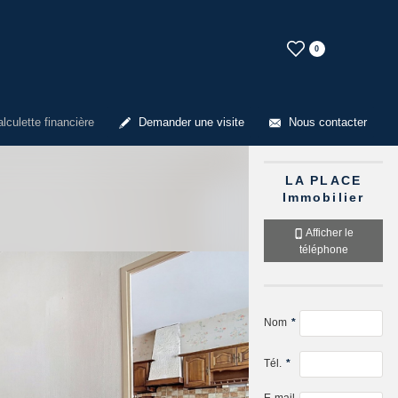
0
lculette financière
Demander une visite
Nous contacter
LA PLACE
Immobilier
Afficher le
téléphone
Nom
*
Tél.
*
E-mail