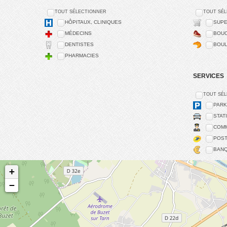
TOUT SÉLECTIONNER
TOUT SÉ
HÔPITAUX, CLINIQUES
SUPE
MÉDECINS
BOUC
DENTISTES
BOUL
PHARMACIES
SERVICES
TOUT SÉ
PARK
STAT
COMM
POS
BAN
+
−