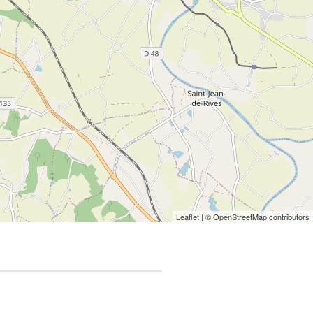
Leaflet
| © OpenStreetMap contributors