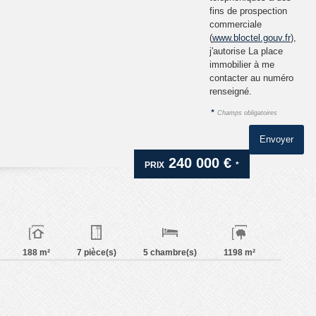
fins de prospection
commerciale
(
www.bloctel.gouv.fr
),
j'autorise La place
immobilier à me
contacter au numéro
renseigné.
*
Champs obligatoires
240 000 €
PRIX
*
188 m²
7 pièce(s)
5 chambre(s)
1198 m²