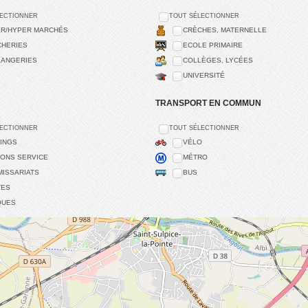
LECTIONNER
TOUT SÉLECTIONNER
R/HYPER MARCHÉS
CRÈCHES, MATERNELLE
HERIES
ECOLE PRIMAIRE
ANGERIES
COLLÈGES, LYCÉES
UNIVERSITÉ
TRANSPORT EN COMMUN
LECTIONNER
TOUT SÉLECTIONNER
INGS
VÉLO
IONS SERVICE
MÉTRO
ISSARIATS
BUS
TES
QUES