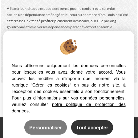
À l’extérieur, chaque espace a été pensé pour le confort et la sérénité :
atelier, une dépendance aménagé en bureau ou chambre d'ami, cuisine d’été,
et terrasses invitent à profiter pleinement des beaux jours. Le parking
goudronné et les diverses dépendances parachèvent cet ensemble
harmonieux.
Alliance subtile de modernité et de douceur de vivre, cette propriété offre un
cadre de vie privilégié, à la fois intime et proche des commodités, à seulement
quelques minutes des principaux axes reliant Toulouse et Albi.
Les informations sur les risques auxquels ce bien est exposé sont disponibles
Nous utiliserons uniquement les données personnelles
sur le site
Géorisques
pour lesquelles vous avez donné votre accord. Vous
pouvez les modifier à n'importe quel moment via la
rubrique "Gérer les cookies" en bas de notre site, à
l'exception des cookies essentiels à son fonctionnement.
Proposé par
LA PLACE Immobilier
, votre agence à
Pour plus d'informations sur vos données personnelles,
MONTASTRUC LA CONSEILLERE
!
veuillez consulter
notre politique de protection des
données
.
Personnaliser
Tout accepter
Mentions légales
Accès Propriétaire