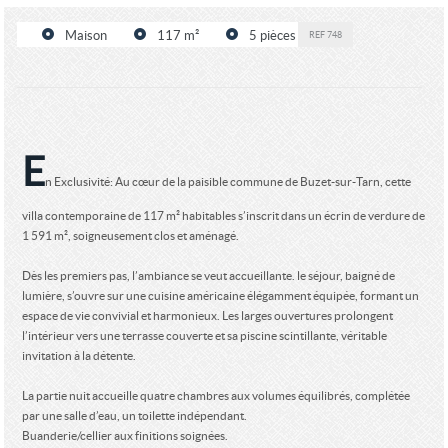
Maison
117 m²
5 pièces
REF
748
E
n Exclusivité: Au cœur de la paisible commune de Buzet-sur-Tarn, cette
villa contemporaine de 117 m² habitables s’inscrit dans un écrin de verdure de
1 591 m², soigneusement clos et aménagé.
Dès les premiers pas, l’ambiance se veut accueillante. le séjour, baigné de
lumière, s’ouvre sur une cuisine américaine élégamment équipée, formant un
espace de vie convivial et harmonieux. Les larges ouvertures prolongent
l’intérieur vers une terrasse couverte et sa piscine scintillante, véritable
invitation à la détente.
La partie nuit accueille quatre chambres aux volumes équilibrés, complétée
par une salle d’eau, un toilette indépendant.
Buanderie/cellier aux finitions soignées.