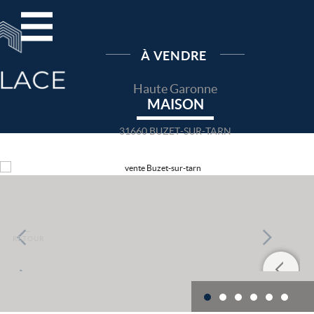
À VENDRE
Haute Garonne
MAISON
31660 BUZET-SUR-TARN
←
RETOUR