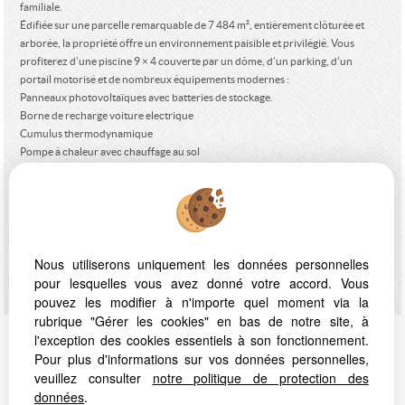
familiale.
Édifiée sur une parcelle remarquable de 7 484 m², entièrement clôturée et
arborée, la propriété offre un environnement paisible et privilégié. Vous
profiterez d’une piscine 9 × 4 couverte par un dôme, d’un parking, d’un
portail motorisé et de nombreux équipements modernes :
Panneaux photovoltaïques avec batteries de stockage.
Borne de recharge voiture electrique
Cumulus thermodynamique
Pompe à chaleur avec chauffage au sol
Climatisation réversible
Stores bannes
Toiture neuve.
Une propriété d’exception offrant confort, performance énergétique et
panorama unique, à découvrir sans tarder.
Les informations sur les risques auxquels ce bien est exposé sont disponibles
Nous utiliserons uniquement les données personnelles
sur le site
Géorisques
pour lesquelles vous avez donné votre accord. Vous
pouvez les modifier à n'importe quel moment via la
rubrique "Gérer les cookies" en bas de notre site, à
l'exception des cookies essentiels à son fonctionnement.
Proposé par
LA PLACE Immobilier
, votre agence à
Pour plus d'informations sur vos données personnelles,
MONTASTRUC LA CONSEILLERE
!
veuillez consulter
notre politique de protection des
données
.