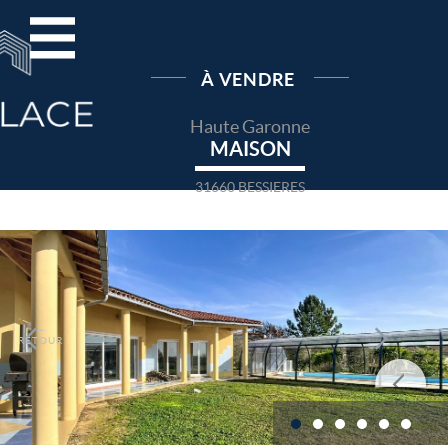
À VENDRE
Haute Garonne
MAISON
31660 BESSIERES
←
RETOUR