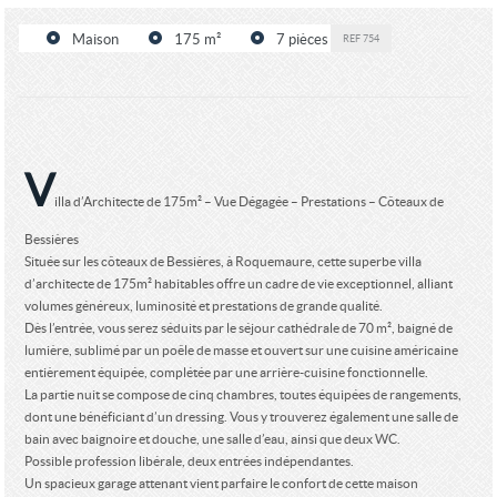
Maison
175 m²
7 pièces
REF
754
V
illa d’Architecte de 175m² – Vue Dégagée – Prestations – Côteaux de
Bessières
Située sur les côteaux de Bessières, à Roquemaure, cette superbe villa
d’architecte de 175m² habitables offre un cadre de vie exceptionnel, alliant
volumes généreux, luminosité et prestations de grande qualité.
Dès l’entrée, vous serez séduits par le séjour cathédrale de 70 m², baigné de
lumière, sublimé par un poêle de masse et ouvert sur une cuisine américaine
entièrement équipée, complétée par une arrière-cuisine fonctionnelle.
La partie nuit se compose de cinq chambres, toutes équipées de rangements,
dont une bénéficiant d’un dressing. Vous y trouverez également une salle de
bain avec baignoire et douche, une salle d’eau, ainsi que deux WC.
Possible profession libérale, deux entrées indépendantes.
Un spacieux garage attenant vient parfaire le confort de cette maison