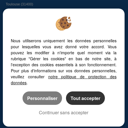
Toulouse (31400)
Longages (31410)
Lacroix-falgarde (31120)
Bessieres (31660)
Graulhet (81300)
L'union (31240)
Nous utiliserons uniquement les données personnelles
Tout savoir sur l’immobilier à Toulouse
pour lesquelles vous avez donné votre accord. Vous
L’immobilier à Vigoulet-Auzil
pouvez les modifier à n'importe quel moment via la
Faites appel à un chasseur immobilier
rubrique "Gérer les cookies" en bas de notre site, à
Vivre autour de Toulouse
l'exception des cookies essentiels à son fonctionnement.
Les quartiers de Toulouse
Pour plus d'informations sur vos données personnelles,
L’immobilier à Vieille-Toulouse
Les maisons au Golf de Palmola
veuillez consulter
notre politique de protection des
données
.
Personnaliser
Tout accepter
Continuer sans accepter