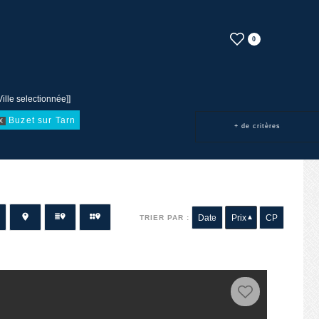
0
Ville selectionnée]]
Buzet sur Tarn
X
+ de critères
Date
Prix
CP
TRIER PAR :