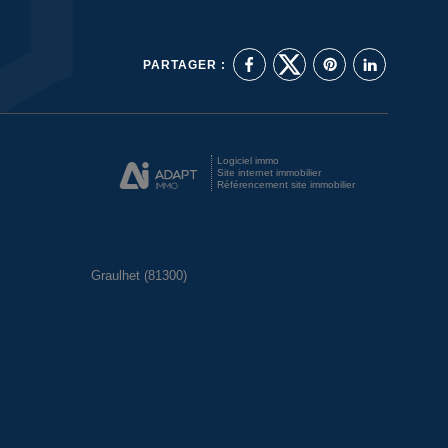
PARTAGER :
Logiciel immo
Site internet immobilier
Référencement site immobilier
Graulhet (81300)