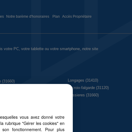
ies
Notre barème d'honoraires
Plan
Accès Propriétaire
is votre PC, votre tablette ou votre smartphone, notre site
Longages (31410)
n (31660)
Lacroix-falgarde (31120)
0)
Bessieres (31660)
lesquelles vous avez donné votre
la rubrique "Gérer les cookies" en
à son fonctionnement. Pour plus