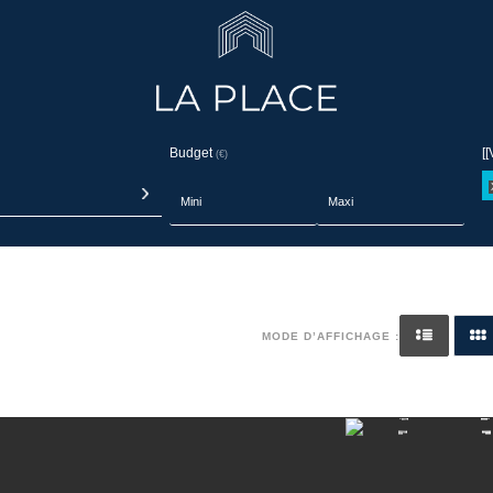
Budget
[[
(€)
MODE D’AFFICHAGE :