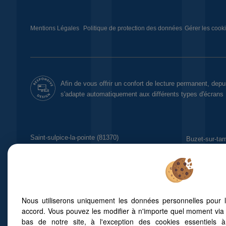
Mentions Légales
Politique de protection des données
Gérer les cook
Afin de vous offrir un confort de lecture permanent, depu
s'adapte automatiquement aux différents types d'écrans
Saint-sulpice-la-pointe (81370)
Buzet-sur-tar
Toulouse (31400)
L'union (3124
Castanet-tolosan (31320)
Tout savoir sur l’immobilier à Toulouse
L’immobilier à Vigoulet-Auzil
Faites appel à un chasseur immobilier
Nous utiliserons uniquement les données personnelles pour 
Vivre autour de Toulouse
accord. Vous pouvez les modifier à n'importe quel moment via 
Les quartiers de Toulouse
bas de notre site, à l'exception des cookies essentiels 
L’immobilier à Vieille-Toulouse